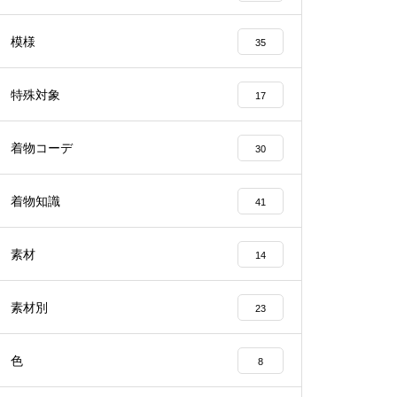
模様
35
特殊対象
17
着物コーデ
30
着物知識
41
素材
14
素材別
23
色
8