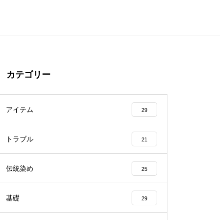
カテゴリー
アイテム
29
トラブル
21
伝統染め
25
基礎
29