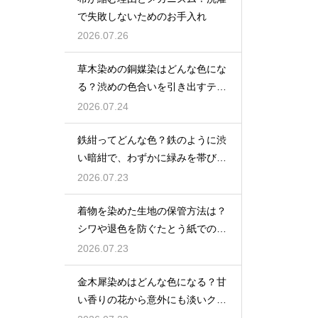
で失敗しないためのお手入れ
2026.07.26
草木染めの銅媒染はどんな色にな
る？渋めの色合いを引き出すテク
ニック
2026.07.24
鉄紺ってどんな色？鉄のように渋
い暗紺で、わずかに緑みを帯びた
伝統色を解説
2026.07.23
着物を染めた生地の保管方法は？
シワや退色を防ぐたとう紙での保
存術
2026.07.23
金木犀染めはどんな色になる？甘
い香りの花から意外にも淡いクリ
ーム色〜ベージュに染まる