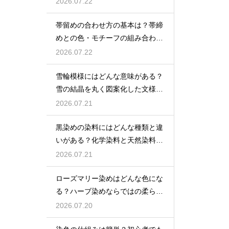
2026.07.22
帯留めの合わせ方の基本は？帯締
めとの色・モチーフの組み合わせ
で失敗しないコツを解説
2026.07.22
雪輪模様にはどんな意味がある？
雪の結晶を丸く図案化した文様に
清浄と豊年への願いを込めた意味
2026.07.21
を解説
黒染めの染料にはどんな種類と違
いがある？化学染料と天然染料そ
れぞれの特徴を詳しく解説
2026.07.21
ローズマリー染めはどんな色にな
る？ハーブ染めならではの柔らか
な黄緑〜ベージュ系の色合い
2026.07.20