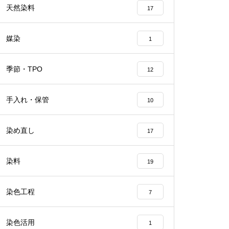
天然染料
17
媒染
1
季節・TPO
12
手入れ・保管
10
染め直し
17
染料
19
染色工程
7
染色活用
1