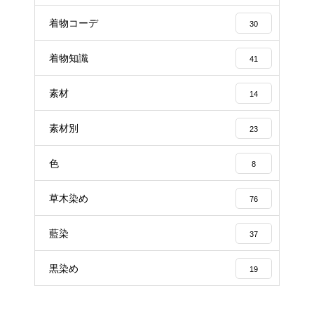
着物コーデ
30
着物知識
41
素材
14
素材別
23
色
8
草木染め
76
藍染
37
黒染め
19