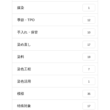
媒染
1
季節・TPO
12
手入れ・保管
10
染め直し
17
染料
19
染色工程
7
染色活用
1
模様
35
特殊対象
17