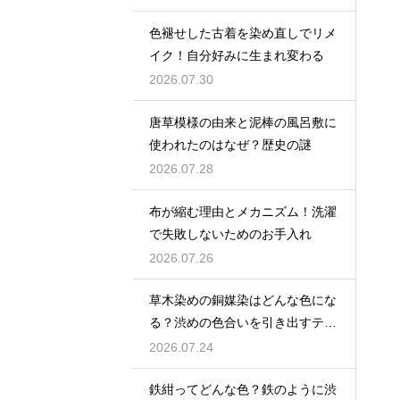
色褪せした古着を染め直しでリメ
イク！自分好みに生まれ変わる
2026.07.30
唐草模様の由来と泥棒の風呂敷に
使われたのはなぜ？歴史の謎
2026.07.28
布が縮む理由とメカニズム！洗濯
で失敗しないためのお手入れ
2026.07.26
草木染めの銅媒染はどんな色にな
る？渋めの色合いを引き出すテク
ニック
2026.07.24
鉄紺ってどんな色？鉄のように渋