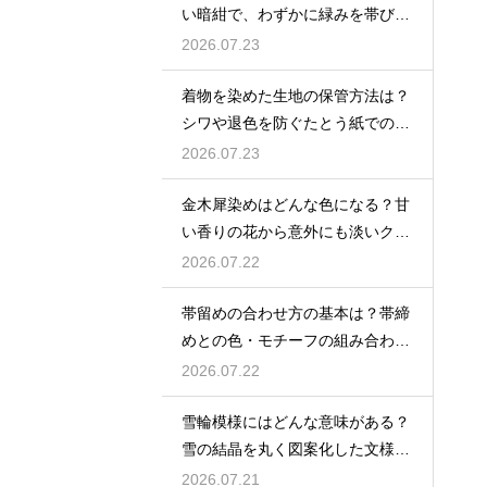
い暗紺で、わずかに緑みを帯びた
伝統色を解説
2026.07.23
着物を染めた生地の保管方法は？
シワや退色を防ぐたとう紙での保
存術
2026.07.23
金木犀染めはどんな色になる？甘
い香りの花から意外にも淡いクリ
ーム色〜ベージュに染まる
2026.07.22
帯留めの合わせ方の基本は？帯締
めとの色・モチーフの組み合わせ
で失敗しないコツを解説
2026.07.22
雪輪模様にはどんな意味がある？
雪の結晶を丸く図案化した文様に
清浄と豊年への願いを込めた意味
2026.07.21