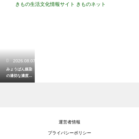
きもの生活文化情報サイト きものネット
2026.08.07
みょうばん媒染
の適切な濃度と
計算！綺麗に染
めるための秘訣
2026.08.05
運営者情報
着物を保管する
プライバシーポリシー
たとう紙の交換