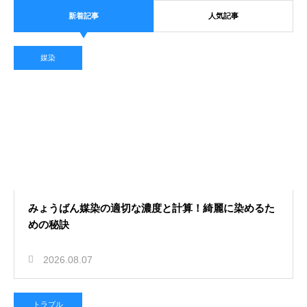
新着記事
人気記事
2026.08.01
藍染の汗による変色を元の青色に戻
媒染
す方法！大切なお手入れ術
染色活用
2026.07.30
色褪せした古着を染め直しでリメイ
みょうばん媒染の適切な濃度と計算！綺麗に染めるた
めの秘訣
ク！自分好みに生まれ変わる
模様
2026.08.07
トラブル