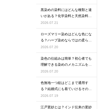
を解説
黒染めの染料にはどんな種類と違
いがある？化学染料と天然染料そ
れぞれの特徴を詳しく解説
2026.07.21
ローズマリー染めはどんな色にな
る？ハーブ染めならではの柔らか
な黄緑〜ベージュ系の色合い
2026.07.20
染色の仕組みは簡単？初心者でも
理解できる染めのメカニズムを解
説
2026.07.20
色無地一つ紋はどこまで通用す
る？結婚式にも着ていけるその格
とマナーを詳しく解説
2026.07.19
江戸更紗とは？インド伝来の更紗