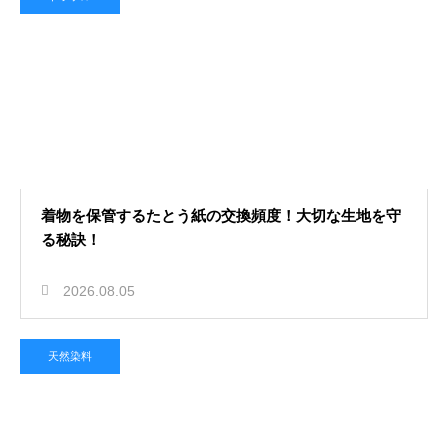
2026.07.28
唐草模様の由来と泥棒の風呂敷に使
われたのはなぜ？歴史の謎
着物を保管するたとう紙の交換頻度！大切な生地を守
る秘訣！
2026.08.05
天然染料