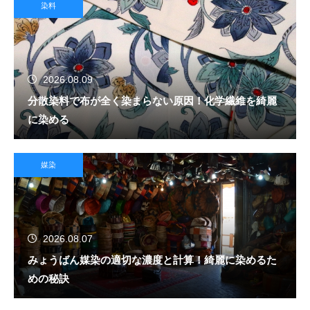
染料
2026.08.09
分散染料で布が全く染まらない原因！化学繊維を綺麗
に染める
媒染
2026.08.07
みょうばん媒染の適切な濃度と計算！綺麗に染めるた
めの秘訣