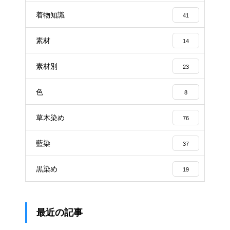
着物知識
41
素材
14
素材別
23
色
8
草木染め
76
藍染
37
黒染め
19
最近の記事