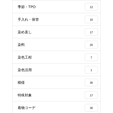
季節・TPO
12
手入れ・保管
10
染め直し
17
染料
20
染色工程
7
染色活用
1
模様
35
特殊対象
17
着物コーデ
30