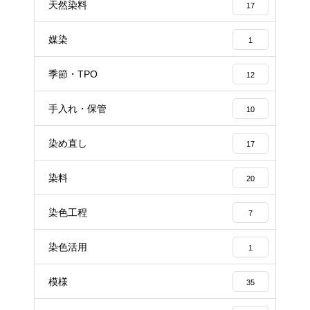
天然染料
17
媒染
1
季節・TPO
12
手入れ・保管
10
染め直し
17
染料
20
染色工程
7
染色活用
1
模様
35