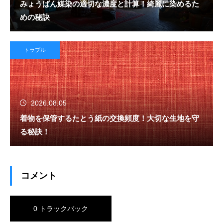
みょうばん媒染の適切な濃度と計算！綺麗に染めるた
めの秘訣
トラブル
2026.08.05
着物を保管するたとう紙の交換頻度！大切な生地を守
る秘訣！
コメント
0 トラックバック