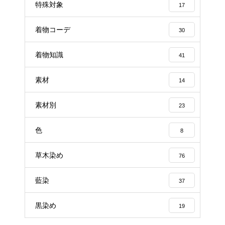
特殊対象
17
着物コーデ
30
着物知識
41
素材
14
素材別
23
色
8
草木染め
76
藍染
37
黒染め
19