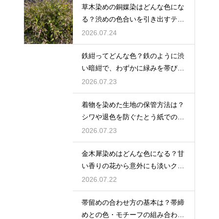
草木染めの銅媒染はどんな色にな
る？渋めの色合いを引き出すテク
ニック
2026.07.24
鉄紺ってどんな色？鉄のように渋
い暗紺で、わずかに緑みを帯びた
伝統色を解説
2026.07.23
着物を染めた生地の保管方法は？
シワや退色を防ぐたとう紙での保
存術
2026.07.23
金木犀染めはどんな色になる？甘
い香りの花から意外にも淡いクリ
ーム色〜ベージュに染まる
2026.07.22
帯留めの合わせ方の基本は？帯締
めとの色・モチーフの組み合わせ