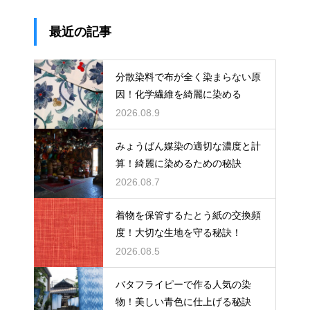
最近の記事
分散染料で布が全く染まらない原
因！化学繊維を綺麗に染める
2026.08.9
みょうばん媒染の適切な濃度と計
算！綺麗に染めるための秘訣
2026.08.7
着物を保管するたとう紙の交換頻
度！大切な生地を守る秘訣！
2026.08.5
バタフライピーで作る人気の染
物！美しい青色に仕上げる秘訣