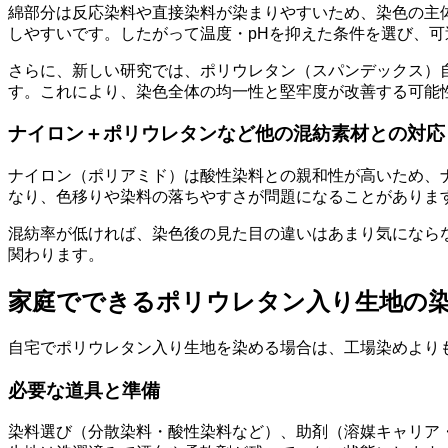
綿部分は反応染料や直接染料が染まりやすいため、染色の主
しやすいです。したがって温度・pHを抑えた条件を選び、
さらに、新しい研究では、ポリウレタン（スパンデックス）
す。これにより、染色全体の均一性と堅牢度が改善する可能
ナイロン＋ポリウレタンなど他の混紡素材との対応
ナイロン（ポリアミド）は酸性染料との親和性が高いため、
なり、色移りや染料の落ちやすさが問題になることがありま
混紡率が低ければ、染色後の見た目の違いはあまり気になら
関わります。
家庭でできるポリウレタン入り生地の
自宅でポリウレタン入り生地を染める場合は、工場染めより
必要な道具と準備
染料選び（分散染料・酸性染料など）、助剤（溶媒キャリア