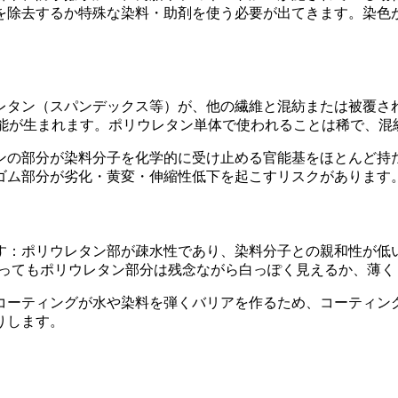
を除去するか特殊な染料・助剤を使う必要が出てきます。染色
レタン（スパンデックス等）が、他の繊維と混紡または被覆さ
性能が生まれます。ポリウレタン単体で使われることは稀で、混
ンの部分が染料分子を化学的に受け止める官能基をほとんど持
ゴム部分が劣化・黄変・伸縮性低下を起こすリスクがあります
す：ポリウレタン部が疎水性であり、染料分子との親和性が低
まってもポリウレタン部分は残念ながら白っぽく見えるか、薄く
コーティングが水や染料を弾くバリアを作るため、コーティン
りします。