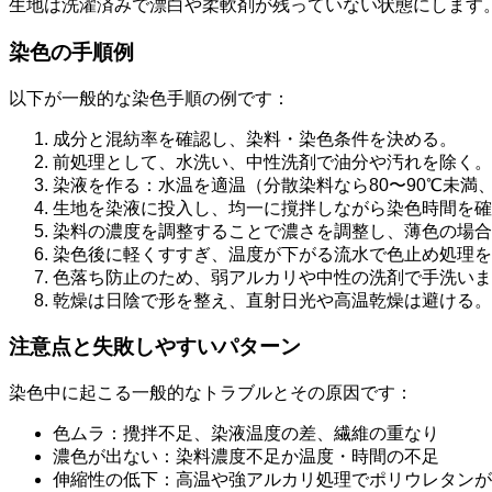
生地は洗濯済みで漂白や柔軟剤が残っていない状態にします
染色の手順例
以下が一般的な染色手順の例です：
成分と混紡率を確認し、染料・染色条件を決める。
前処理として、水洗い、中性洗剤で油分や汚れを除く。
染液を作る：水温を適温（分散染料なら80〜90℃未満、
生地を染液に投入し、均一に撹拌しながら染色時間を確
染料の濃度を調整することで濃さを調整し、薄色の場合
染色後に軽くすすぎ、温度が下がる流水で色止め処理を
色落ち防止のため、弱アルカリや中性の洗剤で手洗いま
乾燥は日陰で形を整え、直射日光や高温乾燥は避ける。
注意点と失敗しやすいパターン
染色中に起こる一般的なトラブルとその原因です：
色ムラ：攪拌不足、染液温度の差、繊維の重なり
濃色が出ない：染料濃度不足か温度・時間の不足
伸縮性の低下：高温や強アルカリ処理でポリウレタンが