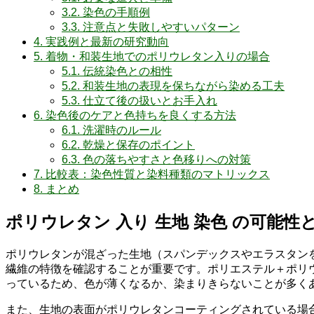
3.2.
染色の手順例
3.3.
注意点と失敗しやすいパターン
4.
実践例と最新の研究動向
5.
着物・和装生地でのポリウレタン入りの場合
5.1.
伝統染色との相性
5.2.
和装生地の表現を保ちながら染める工夫
5.3.
仕立て後の扱いとお手入れ
6.
染色後のケアと色持ちを良くする方法
6.1.
洗濯時のルール
6.2.
乾燥と保存のポイント
6.3.
色の落ちやすさと色移りへの対策
7.
比較表：染色性質と染料種類のマトリックス
8.
まとめ
ポリウレタン 入り 生地 染色 の可能性
ポリウレタンが混ざった生地（スパンデックスやエラスタン
繊維の特徴を確認することが重要です。ポリエステル＋ポリ
っているため、色が薄くなるか、染まりきらないことが多く
また、生地の表面がポリウレタンコーティングされている場