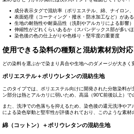
成分表示タグで混紡率（ポリエステル、綿、ナイロン、
表面処理（コーティング・撥水・防水加工など）がある
生地の耐熱性や耐薬品性（洗剤やアルカリによる影響）
伸縮性がどれくらいあるか（スパンデックス部が多いほ
染色後の色の仕上がりや色移り・堅牢度の重要度
使用できる染料の種類と混紡素材別対応
どの染料を選ぶかで染まり具合や生地へのダメージが大きく
ポリエステル＋ポリウレタンの混紡生地
このタイプでは、ポリエステル向けに開発された分散染料が
ン部分は熱とアルカリに弱いため、高温（90℃前後以上）
また、洗浄での色落ちを抑えるため、染色後の還元洗浄やア
による染色挙動と堅牢性が評価されており、このような素材
綿（コットン）＋ポリウレタンの混紡生地