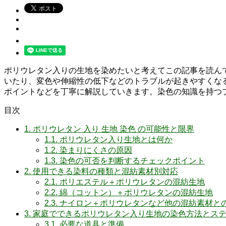
ポリウレタン入りの生地を染めたいと考えてこの記事を読ん
いたり、変色や伸縮性の低下などのトラブルが起きやすくな
ポイントなどを丁寧に解説していきます。染色の知識を持つ
目次
1.
ポリウレタン 入り 生地 染色 の可能性と限界
1.1.
ポリウレタン入り生地とは何か
1.2.
染まりにくさの原因
1.3.
染色の可否を判断するチェックポイント
2.
使用できる染料の種類と混紡素材別対応
2.1.
ポリエステル＋ポリウレタンの混紡生地
2.2.
綿（コットン）＋ポリウレタンの混紡生地
2.3.
ナイロン＋ポリウレタンなど他の混紡素材と
3.
家庭でできるポリウレタン入り生地の染色方法とス
3.1.
必要な道具と準備