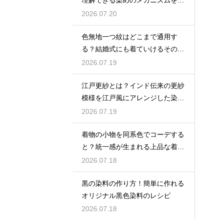
理解できる染めのメカニズムを解
説
2026.07.20
色無地一つ紋はどこまで通用す
る？結婚式にも着ていけるその格
とマナーを詳しく解説
2026.07.19
江戸更紗とは？インド伝来の更紗
模様を江戸風にアレンジした染織
品を解説
2026.07.19
着物の小物を同系色でコーデする
と？統一感が生まれる上品な着こ
なしのヒントを解説
2026.07.18
黒の染料の作り方！簡単に作れる
オリジナル黒色染料のレシピ
2026.07.18