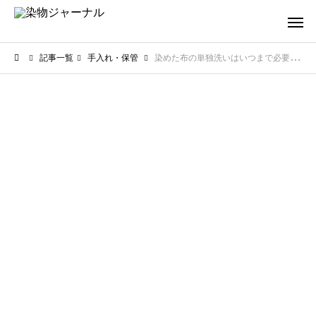
記事一覧
手入れ・保管
染めた布の単独洗いはいつまで必要？色移りを防ぐための期間と見極め方