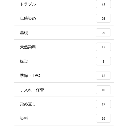
トラブル
21
伝統染め
25
基礎
29
天然染料
17
媒染
1
季節・TPO
12
手入れ・保管
10
染め直し
17
染料
19