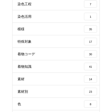
染色工程
7
染色活用
1
模様
35
特殊対象
17
着物コーデ
30
着物知識
41
素材
14
素材別
23
色
8