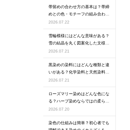
帯留めの合わせ方の基本は？帯締
めとの色・モチーフの組み合わせ
で失敗しないコツを解説
2026.07.22
雪輪模様にはどんな意味がある？
雪の結晶を丸く図案化した文様に
清浄と豊年への願いを込めた意味
2026.07.21
を解説
黒染めの染料にはどんな種類と違
いがある？化学染料と天然染料そ
れぞれの特徴を詳しく解説
2026.07.21
ローズマリー染めはどんな色にな
る？ハーブ染めならではの柔らか
な黄緑〜ベージュ系の色合い
2026.07.20
染色の仕組みは簡単？初心者でも