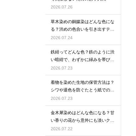
2026.07.26
草木染めの銅媒染はどんな色にな
る？渋めの色合いを引き出すテク
ニック
2026.07.24
鉄紺ってどんな色？鉄のように渋
い暗紺で、わずかに緑みを帯びた
伝統色を解説
2026.07.23
着物を染めた生地の保管方法は？
シワや退色を防ぐたとう紙での保
存術
2026.07.23
金木犀染めはどんな色になる？甘
い香りの花から意外にも淡いクリ
ーム色〜ベージュに染まる
2026.07.22