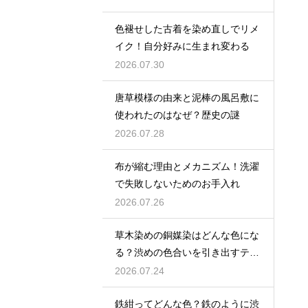
色褪せした古着を染め直しでリメ
イク！自分好みに生まれ変わる
2026.07.30
唐草模様の由来と泥棒の風呂敷に
使われたのはなぜ？歴史の謎
2026.07.28
布が縮む理由とメカニズム！洗濯
で失敗しないためのお手入れ
2026.07.26
草木染めの銅媒染はどんな色にな
る？渋めの色合いを引き出すテク
ニック
2026.07.24
鉄紺ってどんな色？鉄のように渋