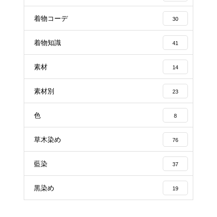
着物コーデ
30
着物知識
41
素材
14
素材別
23
色
8
草木染め
76
藍染
37
黒染め
19