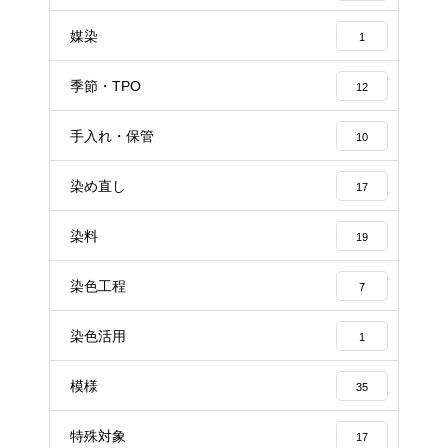
媒染
1
季節・TPO
12
手入れ・保管
10
染め直し
17
染料
19
染色工程
7
染色活用
1
模様
35
特殊対象
17