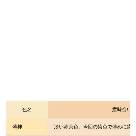
色名
意味合い
薄柿
淡い赤茶色。今回の染色で薄めに染