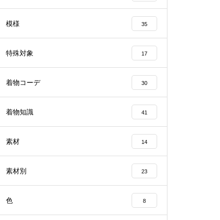
模様
35
特殊対象
17
着物コーデ
30
着物知識
41
素材
14
素材別
23
色
8