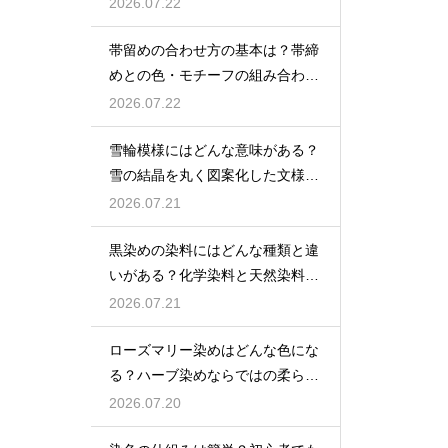
ーム色〜ベージュに染まる
2026.07.22
帯留めの合わせ方の基本は？帯締
めとの色・モチーフの組み合わせ
で失敗しないコツを解説
2026.07.22
雪輪模様にはどんな意味がある？
雪の結晶を丸く図案化した文様に
清浄と豊年への願いを込めた意味
2026.07.21
を解説
黒染めの染料にはどんな種類と違
いがある？化学染料と天然染料そ
れぞれの特徴を詳しく解説
2026.07.21
ローズマリー染めはどんな色にな
る？ハーブ染めならではの柔らか
な黄緑〜ベージュ系の色合い
2026.07.20