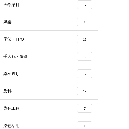
天然染料
17
媒染
1
季節・TPO
12
手入れ・保管
10
染め直し
17
染料
19
染色工程
7
染色活用
1