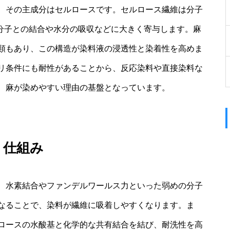
、その主成分はセルロースです。セルロース繊維は分子
料分子との結合や水分の吸収などに大きく寄与します。麻
類もあり、この構造が染料液の浸透性と染着性を高めま
リ条件にも耐性があることから、反応染料や直接染料な
、麻が染めやすい理由の基盤となっています。
く仕組み
、水素結合やファンデルワールス力といった弱めの分子
なることで、染料が繊維に吸着しやすくなります。ま
ロースの水酸基と化学的な共有結合を結び、耐洗性を高