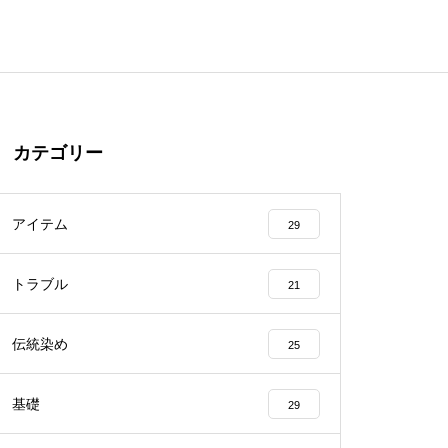
カテゴリー
アイテム
29
トラブル
21
伝統染め
25
基礎
29