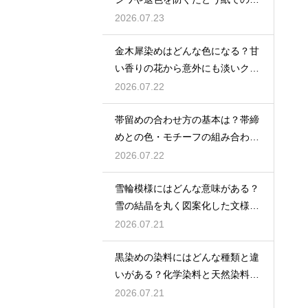
存術
2026.07.23
金木犀染めはどんな色になる？甘
い香りの花から意外にも淡いクリ
ーム色〜ベージュに染まる
2026.07.22
帯留めの合わせ方の基本は？帯締
めとの色・モチーフの組み合わせ
で失敗しないコツを解説
2026.07.22
雪輪模様にはどんな意味がある？
雪の結晶を丸く図案化した文様に
清浄と豊年への願いを込めた意味
2026.07.21
を解説
黒染めの染料にはどんな種類と違
いがある？化学染料と天然染料そ
れぞれの特徴を詳しく解説
2026.07.21