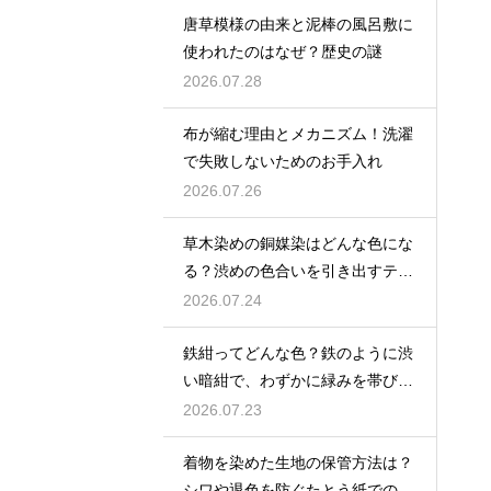
唐草模様の由来と泥棒の風呂敷に
使われたのはなぜ？歴史の謎
2026.07.28
布が縮む理由とメカニズム！洗濯
で失敗しないためのお手入れ
2026.07.26
草木染めの銅媒染はどんな色にな
る？渋めの色合いを引き出すテク
ニック
2026.07.24
鉄紺ってどんな色？鉄のように渋
い暗紺で、わずかに緑みを帯びた
伝統色を解説
2026.07.23
着物を染めた生地の保管方法は？
シワや退色を防ぐたとう紙での保