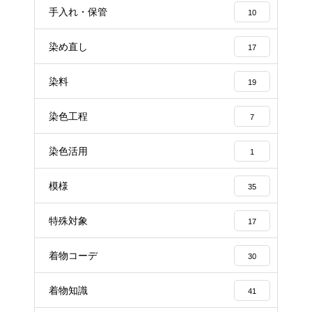
手入れ・保管
10
染め直し
17
染料
19
染色工程
7
染色活用
1
模様
35
特殊対象
17
着物コーデ
30
着物知識
41