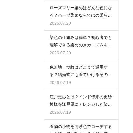
ローズマリー染めはどんな色にな
る？ハーブ染めならではの柔らか
な黄緑〜ベージュ系の色合い
2026.07.20
染色の仕組みは簡単？初心者でも
理解できる染めのメカニズムを解
説
2026.07.20
色無地一つ紋はどこまで通用す
る？結婚式にも着ていけるその格
とマナーを詳しく解説
2026.07.19
江戸更紗とは？インド伝来の更紗
模様を江戸風にアレンジした染織
品を解説
2026.07.19
着物の小物を同系色でコーデする