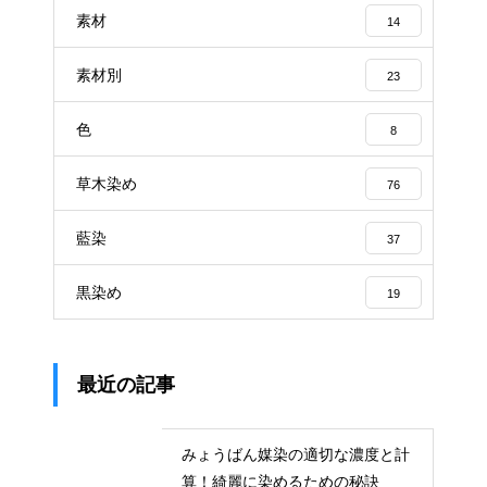
素材
14
素材別
23
色
8
草木染め
76
藍染
37
黒染め
19
最近の記事
みょうばん媒染の適切な濃度と計
算！綺麗に染めるための秘訣