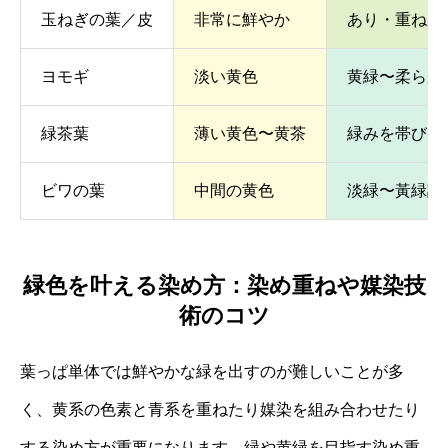
玉ねぎの葉／皮
非常に鮮やか
あり・重ね染
ヨモギ
淡い黄色
黄緑〜柔らか
緑茶葉
薄い黄色〜黄茶
緑みを帯びた
ビワの葉
中間の黄色
淡緑〜黃緑調
緑色を叶える染め方：染め重ねや媒染技
術のコツ
葉っぱ単体では鮮やかな緑を出すのが難しいことが多
く、黄系の色素と青系を重ねたり媒染を組み合わせたり
する染め方が重要になります。緑や黄緑を目指す染め重