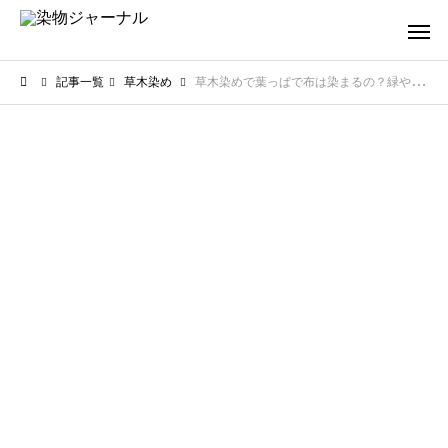
記事一覧
草木染め
草木染めで葉っぱで布は染まるの？緑や黄色に染まる意外な葉の活用術