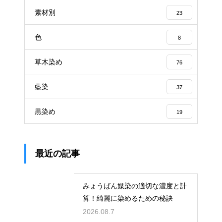
素材別
23
色
8
草木染め
76
藍染
37
黒染め
19
最近の記事
みょうばん媒染の適切な濃度と計
算！綺麗に染めるための秘訣
2026.08.7