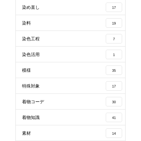
染め直し
17
染料
19
染色工程
7
染色活用
1
模様
35
特殊対象
17
着物コーデ
30
着物知識
41
素材
14